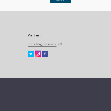
Visit us!
https://bg.pw.edu.pl