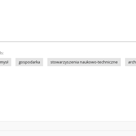
ds:
mysł
gospodarka
stowarzyszenia naukowo-techniczne
arch