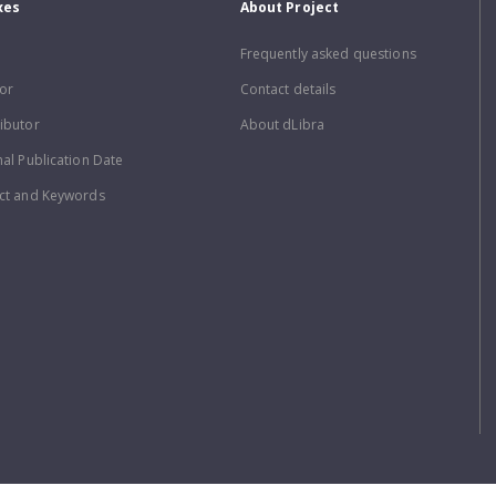
xes
About Project
Frequently asked questions
or
Contact details
ibutor
About dLibra
nal Publication Date
ct and Keywords