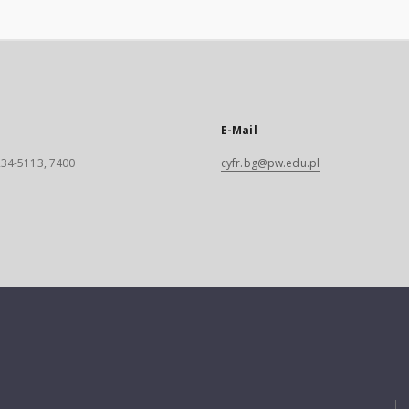
E-Mail
 234-5113, 7400
cyfr.bg@pw.edu.pl