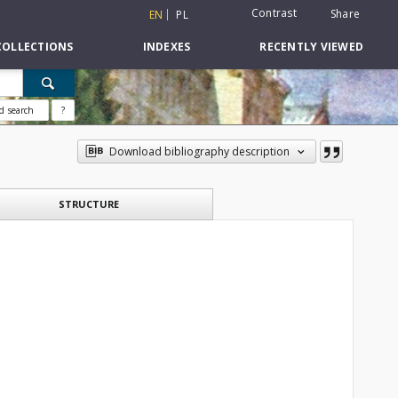
Contrast
Share
EN
PL
COLLECTIONS
INDEXES
RECENTLY VIEWED
d search
?
Download bibliography description
STRUCTURE