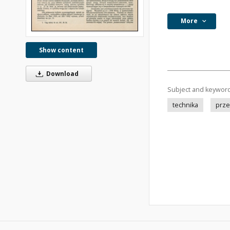
More
Show content
Download
Subject and keywor
technika
prze