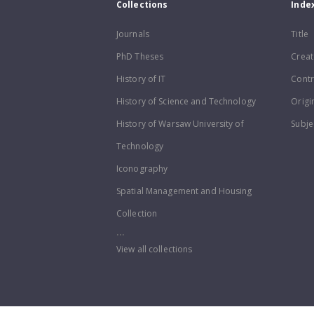
Collections
Inde
Journals
Title
PhD Theses
Creat
History of IT
Contr
History of Science and Technology
Origi
History of Warsaw University of
Subje
Technology
Iconography
Spatial Management and Housing
Collection
...
View all collections