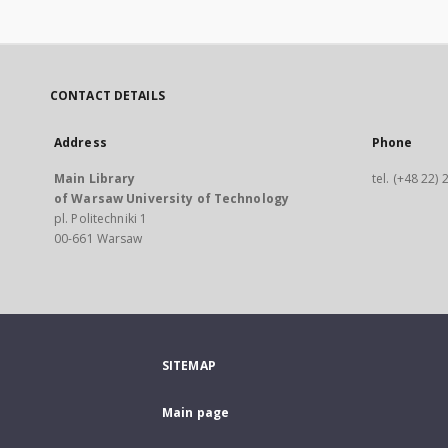
CONTACT DETAILS
Address
Phone
Main Library
tel. (+48 22)
of Warsaw University of Technology
pl. Politechniki 1
00-661 Warsaw
SITEMAP
Main page