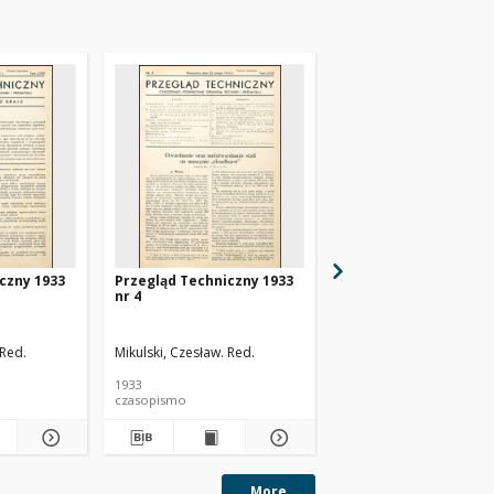
czny 1933
Przegląd Techniczny 1933
Przegląd Techniczny 
nr 4
nr 48
 Red.
Mikulski, Czesław. Red.
1933
1930
czasopismo
czasopismo
More