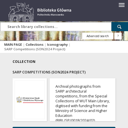
Advanced search
?
MAIN PAGE
|
Collections
|
Iconography
|
SARP Competitions (SON2024 Project)
COLLECTION
SARP COMPETITIONS (SON2024 PROJECT)
Archival photographs from
SARP architectural
competitions, from the Special
Collections of WUT Main Library,
digitised with funding from the
Ministry of Science and Higher
Education
(BIBL/SP/0018/2024/02)