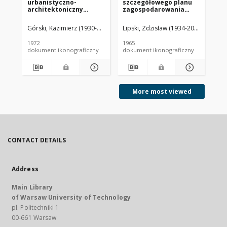
urbanistyczno-
szczegółowego planu
za
architektoniczny
zagospodarowania
pr
dzielnicy Fordon-
przestrzennego
ce
Brdyujście w
śródmieścia wraz z
Ci
Górski, Kazimierz (1930-2015). Projekt
Lipski, Zdzisław (1934-2008). Projekt
Hryniak, Zdzisław (1930-2008).
Chm
Bydgoszczy - Konkurs
centrum handlowo-
SAR
SARP nr 480 : praca nr
usługowym miasta
nag
1972
1965
197
19, wyróżnienie II
Ostrowca
Pe
dokument ikonograficzny
dokument ikonograficzny
dok
stopnia. Zdj. 2,
Świętokrzyskiego -
Koncepcja
Konkurs SARP nr 367 :
funkcjonalno-
praca nr 20,
przestrzenna
wyróżnienie II stopnia.
Zdj. 1, Projekt
podstawowy
More most viewed
CONTACT DETAILS
Address
Main Library
of Warsaw University of Technology
pl. Politechniki 1
00-661 Warsaw