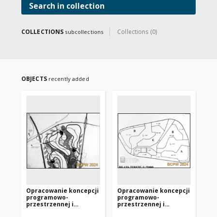
Search in collection
COLLECTIONS
Collections (0)
subcollections
OBJECTS
recently added
Opracowanie koncepcji
Opracowanie koncepcji
Op
programowo-
programowo-
pr
przestrzennej i
przestrzennej i
pr
technicznej osiedla
technicznej osiedla
te