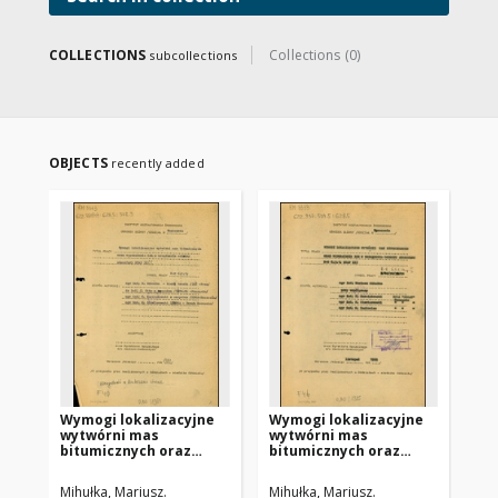
COLLECTIONS
Collections (0)
subcollections
OBJECTS
recently added
Wymogi lokalizacyjne
Wymogi lokalizacyjne
Wy
wytwórni mas
wytwórni mas
wy
bitumicznych oraz
bitumicznych oraz
bi
wyposażenie ich w
wyposażenie ich w
wy
urządzenia ochrony
urządzenia ochrony
ur
Mihułka, Mariusz.
Mihułka, Mariusz.
Mih
atmosfery : etap II/1 :
atmosfery : etap III :
at