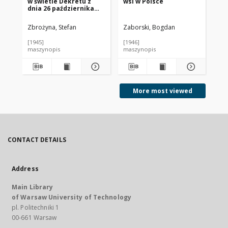
w świetle Dekretu z
wsi w Polsce
po
dnia 26 października
ur
1945 r. o własności i
użytkowaniu gruntów
Zbrożyna, Stefan
Zaborski, Bogdan
Ins
na obszarze m.st.
Warszawy
[1945]
[1946]
[19
maszynopis
maszynopis
ma
More most viewed
CONTACT DETAILS
Address
Main Library
of Warsaw University of Technology
pl. Politechniki 1
00-661 Warsaw