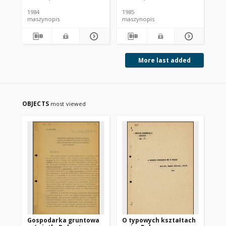
symbol pracy R-8 6.3.1
symbol pracy R-8 6.3.1
1984
1985
198
maszynopis
maszynopis
ma
More last added
OBJECTS
most viewed
Gospodarka gruntowa
O typowych kształtach
Za