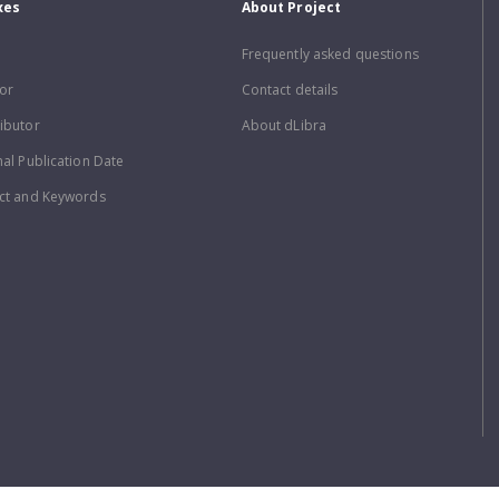
xes
About Project
Frequently asked questions
or
Contact details
ibutor
About dLibra
nal Publication Date
ct and Keywords