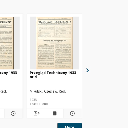
czny 1933
Przegląd Techniczny 1933
Przegląd Techniczny 
nr 4
nr 48
 Red.
Mikulski, Czesław. Red.
1933
1930
czasopismo
czasopismo
More