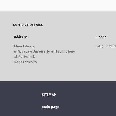
CONTACT DETAILS
Address
Phone
Main Library
tel. (+48 22)
of Warsaw University of Technology
pl. Politechniki 1
00-661 Warsaw
SITEMAP
Main page