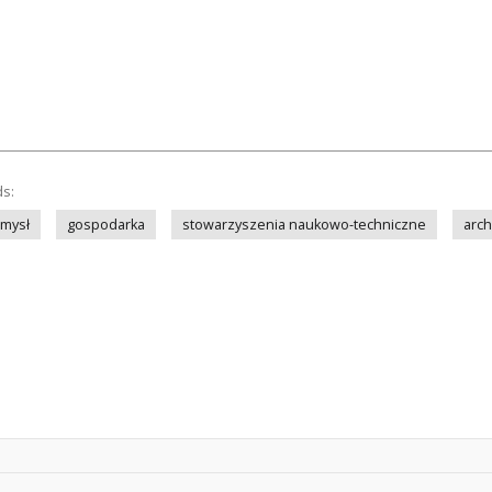
ds:
mysł
gospodarka
stowarzyszenia naukowo-techniczne
arch