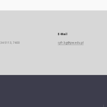
E-Mail
 234-5113, 7400
cyfr.bg@pw.edu.pl