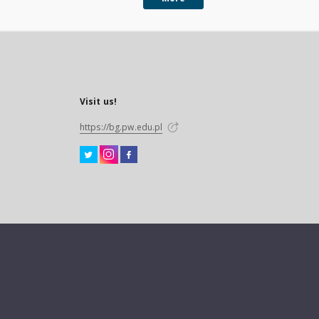
Visit us!
https://bg.pw.edu.pl