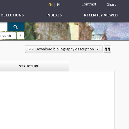
Contrast
Share
EN
PL
COLLECTIONS
INDEXES
RECENTLY VIEWED
d search
?
Download bibliography description
STRUCTURE