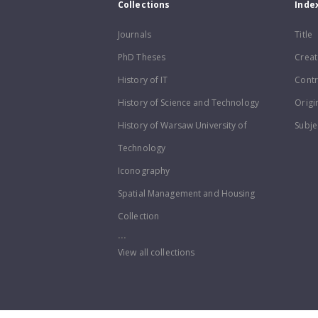
Collections
Inde
Journals
Title
PhD Theses
Creat
History of IT
Contr
History of Science and Technology
Origi
History of Warsaw University of
Subje
Technology
Iconography
Spatial Management and Housing
Collection
...
View all collections