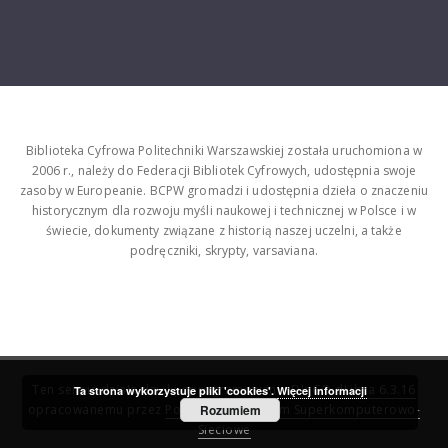
Biblioteka Cyfrowa Politechniki Warszawskiej została uruchomiona w
2006 r., należy do Federacji Bibliotek Cyfrowych, udostępnia swoje
zasoby w Europeanie. BCPW gromadzi i udostępnia dzieła o znaczeniu
historycznym dla rozwoju myśli naukowej i technicznej w Polsce i w
świecie, dokumenty związane z historią naszej uczelni, a także
podręczniki, skrypty, varsaviana.
Ten serwis działa dzięki oprogramowaniu
DInGO dLibra 6.3.16
Ta strona wykorzystuje pliki 'cookies'.
Więcej informacji
opracowanemu przez
Poznańskie Centrum Superkomputerowo-
Rozumiem
Sieciowe