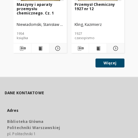
Maszyny i aparaty
Przemysł Chemiczny
Pr
przemysłu
1927 nr 12
193
chemicznego. Cz. 1
Niewiadomski, Stanisław (1895-1966).
Kling, Kazimierz
Kli
1954
1927
193
książka
czasopismo
cz
Więcej
DANE KONTAKTOWE
Adres
Biblioteka Główna
Politechniki Warszawskiej
pl. Politechniki 1