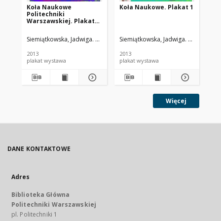
Koła Naukowe
Koła Naukowe. Plakat 1
Ko
Politechniki
Warszawskiej. Plakat
tytułowy
Siemiątkowska, Jadwiga. Oprac.
Wojnowska, Dorota. Oprac.Graf.
Siemiątkowska, Jadwiga. Oprac.
Woj
Pet
Sie
2013
2013
201
plakat wystawa
plakat wystawa
Więcej
DANE KONTAKTOWE
Adres
Biblioteka Główna
Politechniki Warszawskiej
pl. Politechniki 1