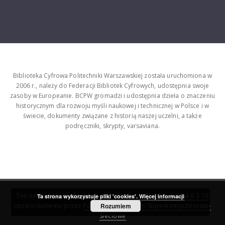
Biblioteka Cyfrowa Politechniki Warszawskiej została uruchomiona w
2006 r., należy do Federacji Bibliotek Cyfrowych, udostępnia swoje
zasoby w Europeanie. BCPW gromadzi i udostępnia dzieła o znaczeniu
historycznym dla rozwoju myśli naukowej i technicznej w Polsce i w
świecie, dokumenty związane z historią naszej uczelni, a także
podręczniki, skrypty, varsaviana.
Ten serwis działa dzięki oprogramowaniu
DInGO dLibra 6.3.16
Ta strona wykorzystuje pliki 'cookies'.
Więcej informacji
opracowanemu przez
Poznańskie Centrum Superkomputerowo-
Rozumiem
Sieciowe