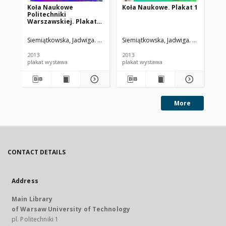
Koła Naukowe
Koła Naukowe. Plakat 1
Ko
Politechniki
Warszawskiej. Plakat
tytułowy
Siemiątkowska, Jadwiga. Oprac.
Wojnowska, Dorota. Oprac.Graf.
Siemiątkowska, Jadwiga. Oprac.
Woj
Pet
Sie
2013
2013
201
plakat wystawa
plakat wystawa
More
CONTACT DETAILS
Address
Main Library
of Warsaw University of Technology
pl. Politechniki 1