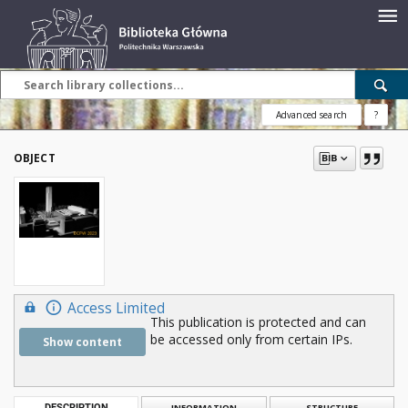
Advanced search
?
OBJECT
Access Limited
This publication is protected and can
be accessed only from certain IPs.
Show content
DESCRIPTION
INFORMATION
STRUCTURE