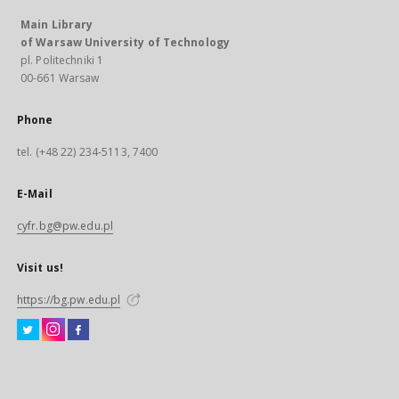
Main Library
of Warsaw University of Technology
pl. Politechniki 1
00-661 Warsaw
Phone
tel. (+48 22) 234-5113, 7400
E-Mail
cyfr.bg@pw.edu.pl
Visit us!
https://bg.pw.edu.pl