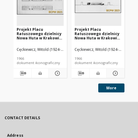
Projekt Placu
Projekt Placu
Pr
Ratuszowego dzielnicy
Ratuszowego dzielnicy
Ra
Nowa Huta w Krakowie
Nowa Huta w Krakowie
No
- Konkurs SARP nr 375 :
- Konkurs SARP nr 375 :
- K
praca nr 13,
praca nr 13,
pra
Cęckiewicz, Witold (1924-2023). Architekt
Cęckiewicz, Witold (1924-2023). Arch
Starachowicz, Bernard (1939
Cęc
wyróżnienie II stopnia.
wyróżnienie II stopnia.
wyr
Zdj. 6, Rzuty pięter II, III
Zdj. 11, Przekroje z
Zdj
1966
1966
196
i IV z podziałem
widokiem na ścianę
wi
dokument ikonograficzny
dokument ikonograficzny
dok
pomieszczeń
zachodnią i wschodnią,
pół
II etap
et
More
CONTACT DETAILS
Address