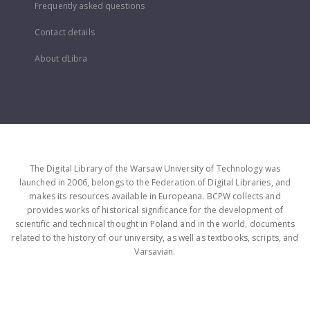
Frequently asked questions
Contact details
About dLibra
The Digital Library of the Warsaw University of Technology was
launched in 2006, belongs to the Federation of Digital Libraries, and
makes its resources available in Europeana. BCPW collects and
provides works of historical significance for the development of
scientific and technical thought in Poland and in the world, documents
related to the history of our university, as well as textbooks, scripts, and
Varsavian.