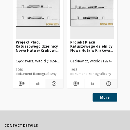
Projekt Placu
Projekt Placu
Pr
Ratuszowego dzielnicy
Ratuszowego dzielnicy
Ra
Nowa Huta w Krakowie
Nowa Huta w Krakowie
No
- Konkurs SARP nr 375 :
- Konkurs SARP nr 375 :
- K
praca nr 13,
praca nr 13,
pra
Cęckiewicz, Witold (1924-2023). Architekt
Cęckiewicz, Witold (1924-2023). Arch
Starachowicz, Bernard (1939
Cęc
wyróżnienie II stopnia.
wyróżnienie II stopnia.
Zdj
Zdj. 11, Przekroje z
Zdj. 10, Przekroje z
śc
1966
1966
196
widokiem na ścianę
widokiem na ścianę
ws
dokument ikonograficzny
dokument ikonograficzny
dok
zachodnią i wschodnią,
północną i wschodnią, I
II etap
etap
More
CONTACT DETAILS