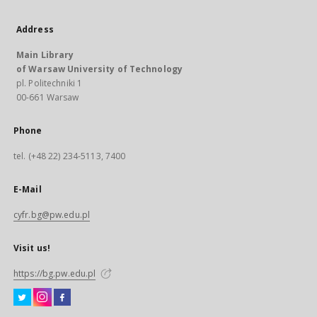
Address
Main Library
of Warsaw University of Technology
pl. Politechniki 1
00-661 Warsaw
Phone
tel. (+48 22) 234-5113, 7400
E-Mail
cyfr.bg@pw.edu.pl
Visit us!
https://bg.pw.edu.pl