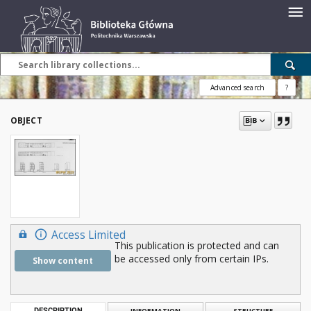
Advanced search
?
OBJECT
Access Limited
This publication is protected and can
be accessed only from certain IPs.
Show content
DESCRIPTION
INFORMATION
STRUCTURE