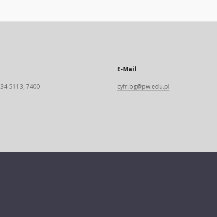
E-Mail
 234-5113, 7400
cyfr.bg@pw.edu.pl