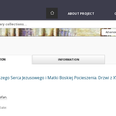
ABOUT PROJECT
Advance
INFORMATION
ION
szego Serca Jezusowego i Matki Boskiej Pocieszenia. Drzwi z X
efan.
Date: