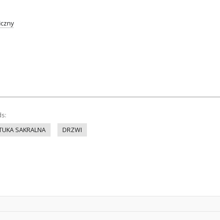
iczny
ds:
TUKA SAKRALNA
DRZWI