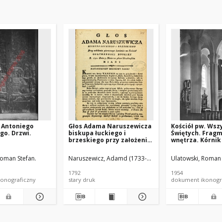
. Antoniego
Głos Adama Naruszewicza
Kościół pw. Wsz
go. Drzwi.
biskupa łuckiego i
Świętych. Frag
brzeskiego przy założeniu
wnętrza. Kórnik
pierwszego kamienia na
Kościół Opatrznosci
Roman Stefan.
Naruszewicz, Adamd (1733-1796)
Ulatowski, Roman 
Boskiey r. 1792 dnia 3 maia
na placu Uiazdowskim
1792
1954
miany
onograficzny
stary druk
dokument ikonogr