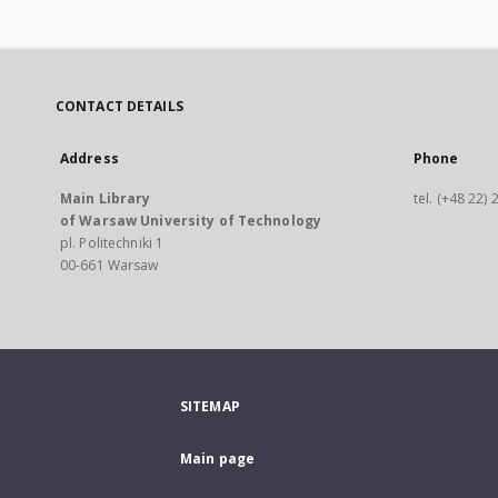
CONTACT DETAILS
Address
Phone
Main Library
tel. (+48 22)
of Warsaw University of Technology
pl. Politechniki 1
00-661 Warsaw
SITEMAP
Main page