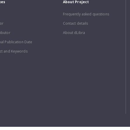
xes
About Project
Frequently asked questions
or
Contact details
ibutor
About dLibra
nal Publication Date
ct and Keywords