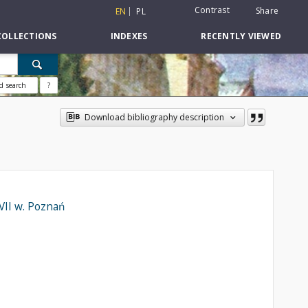
Contrast
Share
EN
PL
COLLECTIONS
INDEXES
RECENTLY VIEWED
d search
?
Download bibliography description
VII w. Poznań