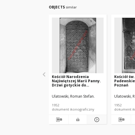
OBJECTS
similar
Kościół Narodzenia
Kościół św
Najświętszej Marii Panny.
Padewskie
Drzwi gotyckie do
Poznań
zakrystii. Lubiń
Ulatowski, Roman Stefan.
Ulatowski, 
1952
1952
dokument ikonograficzny
dokument ik