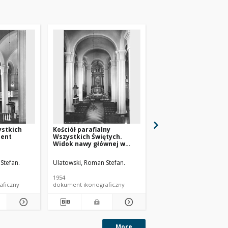
ystkich
Kościół parafialny
Kościół pw. św. Katar
ment
Wszystkich Świętych.
Portal. Smogulec
Widok nawy głównej w
kierunku ołtarza
głównego. Kórnik
Stefan.
Ulatowski, Roman Stefan.
Ulatowski, Roman Stefan
1954
1952
aficzny
dokument ikonograficzny
dokument ikonograficzn
More