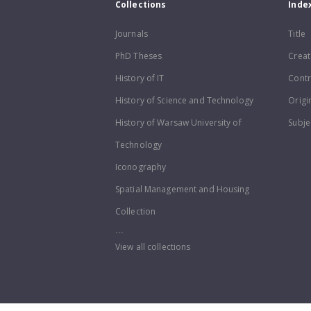
Collections
Inde
Journals
Title
PhD Theses
Creat
History of IT
Contr
History of Science and Technology
Origi
History of Warsaw University of
Subje
Technology
Iconography
Spatial Management and Housing
Collection
...
View all collections