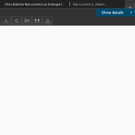
Głos Adama Naruszewicza biskupa łuckiego i brzeskiego przy założeniu pierwszego kamienia na Kościół Opatrznosci Boskiey r. 1792 dnia 3 maia na placu Uiazdowskim miany
Naruszewicz, Adamd (1733-1796)
Show details