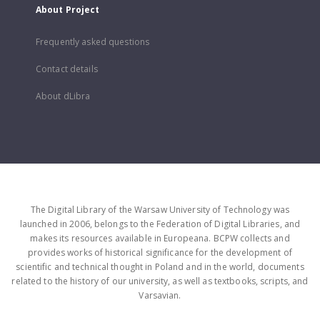
About Project
Frequently asked questions
Contact details
About dLibra
The Digital Library of the Warsaw University of Technology was
launched in 2006, belongs to the Federation of Digital Libraries, and
makes its resources available in Europeana. BCPW collects and
provides works of historical significance for the development of
scientific and technical thought in Poland and in the world, documents
related to the history of our university, as well as textbooks, scripts, and
Varsavian.