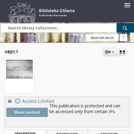
Advanced search
?
OBJECT
Access Limited
This publication is protected and can
be accessed only from certain IPs.
Show content
DESCRIPTION
INFORMATION
STRUCTURE