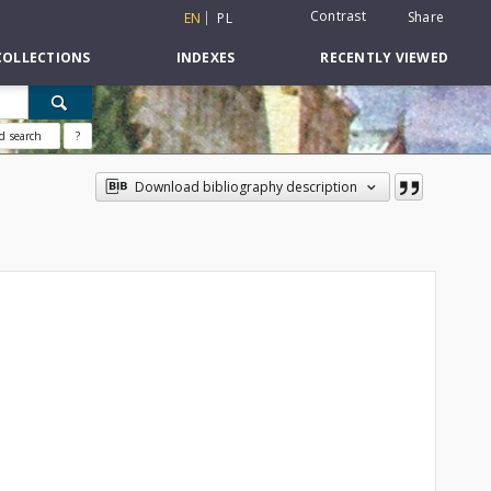
Contrast
Share
EN
PL
COLLECTIONS
INDEXES
RECENTLY VIEWED
d search
?
Download bibliography description