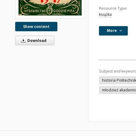
Resource Type:
książka
Show content
More
Download
Subject and keywor
historia Politechn
młodzież akademi