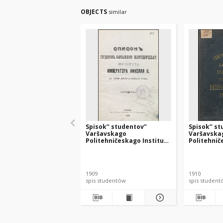
OBJECTS
similar
Spisok’’ studentov’’
Spisok’’ st
Varšavskago
Varšavska
Politehničeskago Instituta
Politehnič
Imperatora Nikolaâ na
Imperatora
1908-1909 učebnyj god’’
1910-1911 
1909
1910
spis studentów
spis studen