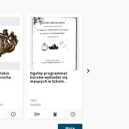
ńskie.
Ogolny programmat
Ogolny programmat
ńcucha
kursów wykładać się
kursów wykładać się
maiących w Szkole
maiących w Szkole
rszawskiej
Przygotowawczey do
Przygotowawczey do
Instytutu
Instytutu
Politechnicznego w roku
Politechnicznego w r
szkolnym 1827/28
szkolnym 1828/29
1827
1828
tu
książka
książka
More