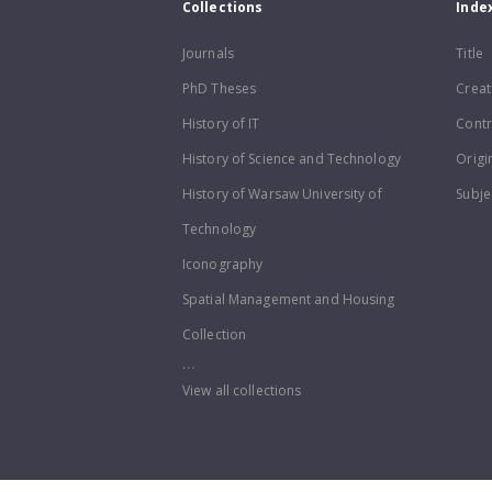
Collections
Inde
Journals
Title
PhD Theses
Creat
History of IT
Contr
History of Science and Technology
Origi
History of Warsaw University of
Subje
Technology
Iconography
Spatial Management and Housing
Collection
...
View all collections