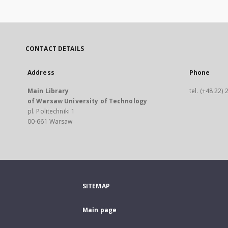
CONTACT DETAILS
Address
Phone
Main Library
tel. (+48 22)
of Warsaw University of Technology
pl. Politechniki 1
00-661 Warsaw
SITEMAP
Main page