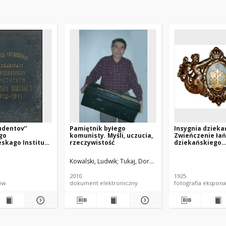
udentov’’
Pamiętnik byłego
Insygnia dzieka
go
komunisty. Myśli, uczucia,
Zwieńczenie ła
eskago Instituta
rzeczywistość
dziekańskiego
 Nikolaâ II na
Politechniki Wa
učebnyj god’’
z roku 1925
Kowalski, Ludwik
Tukaj, Dorota. Tłum.
2010
1925
tów
dokument elektroniczny
fotografia ekspona