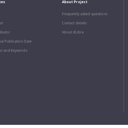
xes
About Project
Frequently asked questions
or
Contact details
ibutor
About dLibra
nal Publication Date
ct and Keywords