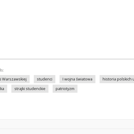
ds:
iki Warszawskiej
studenci
I wojna światowa
historia polskich 
cka
strajki studenckie
patriotyzm