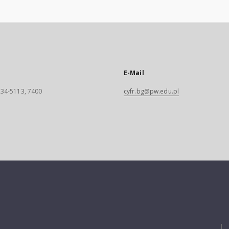
E-Mail
 234-5113, 7400
cyfr.bg@pw.edu.pl