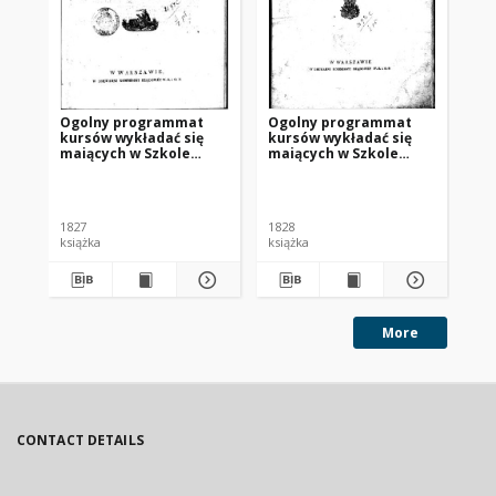
Ogolny programmat
Ogolny programmat
Og
kursów wykładać się
kursów wykładać się
ku
maiących w Szkole
maiących w Szkole
ma
Przygotowawczey do
Przygotowawczey do
Pr
Instytutu
Instytutu
In
Politechnicznego w
Politechnicznego w
Po
roku szkolnym 1827/28
roku szkolnym 1828/29
ro
1827
1828
182
książka
książka
ksi
More
CONTACT DETAILS