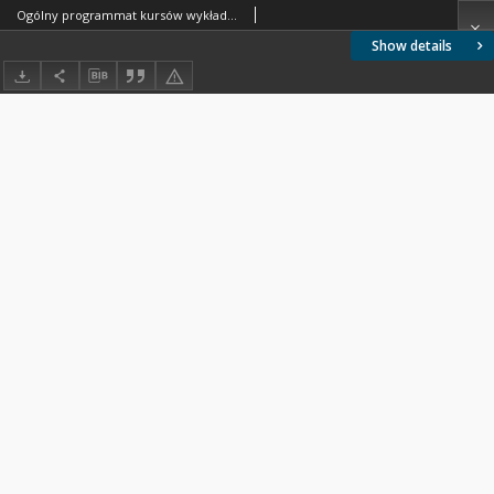
Ogólny programmat kursów wykładać się majacych w Szkole Przygotowawczey do Instytutu Politechnicznego w roku szkolnym 1826/27
Show details