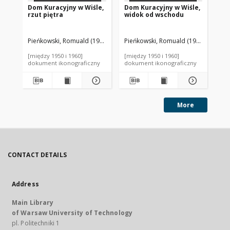
Dom Kuracyjny w Wiśle,
Dom Kuracyjny w Wiśle,
Pa
rzut piętra
widok od wschodu
ro
ur
Pieńkowski, Romuald (1906-1955). Autor
Pieńkowski, Romuald (1906-1955). A
Tworkowski, Stefan (1907-19
Two
[między 1950 i 1960]
[między 1950 i 1960]
[mi
dokument ikonograficzny
dokument ikonograficzny
dok
More
CONTACT DETAILS
Address
Main Library
of Warsaw University of Technology
pl. Politechniki 1