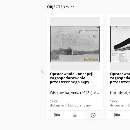
OBJECTS
similar
Opracowanie koncepcji
Opracowan
zagospodarowania
zagospoda
przestrzennego Kępy
przestrze
Potockiej w Warszawie -
Potockiej 
Konkurs SARP nr 487 :
Konkurs SA
Wiśniowska, Anna (1948- ). Architekt
Horodyski, 
Wiśniowski, 
praca nr 2, wyróżnienie II
praca nr 6,
stopnia. Zdj. 3, Zespół sal
stopnia. Zd
1972
1972
wielofunkcyjnych,
Wielofunk
dokument ikonograficzny
dokument ik
basenów, gastronomiczny,
sportowo-
przystań kajakowa
kąpielisko
żeglarskie