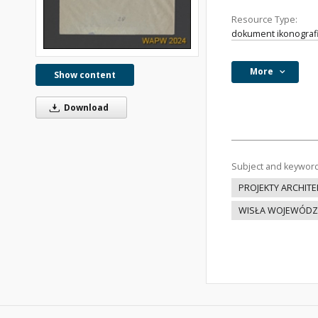
Resource Type:
dokument ikonograf
More
Show content
Download
Subject and keywor
PROJEKTY ARCHIT
WISŁA WOJEWÓDZT