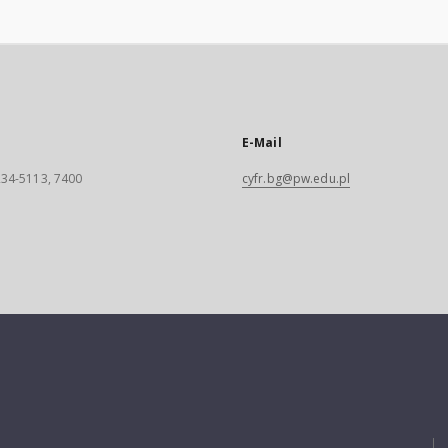
E-Mail
 234-5113, 7400
cyfr.bg@pw.edu.pl