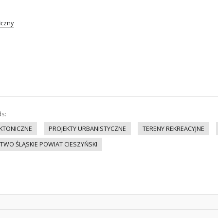
iczny
ds:
EKTONICZNE
PROJEKTY URBANISTYCZNE
TERENY REKREACYJNE
WO ŚLĄSKIE POWIAT CIESZYŃSKI