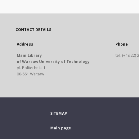
CONTACT DETAILS
Address
Phone
Main Library
tel. (+48 22)
of Warsaw University of Technology
pl. Politechniki 1
00-661 Warsaw
SITEMAP
Main page