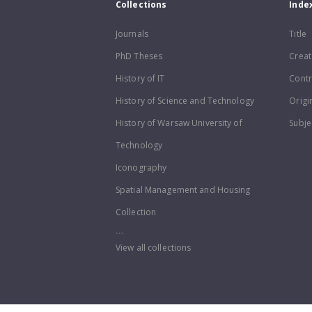
Collections
Inde
Journals
Title
PhD Theses
Creat
History of IT
Contr
History of Science and Technology
Origi
History of Warsaw University of
Subje
Technology
Iconography
Spatial Management and Housing
Collection
...
View all collections