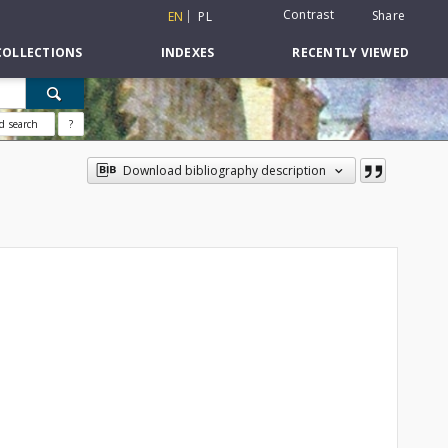
Contrast
Share
EN
PL
COLLECTIONS
INDEXES
RECENTLY VIEWED
d search
?
Download bibliography description