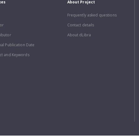
xes
About Project
Frequently asked questions
or
Contact details
ibutor
About dLibra
nal Publication Date
ct and Keywords