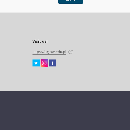
Visit us!
https://bg.pw.edu.pl