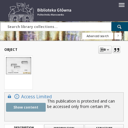
Advanced search
?
OBJECT
Access Limited
This publication is protected and can
be accessed only from certain IPs.
Show content
DESCRIPTION
INFORMATION
STRUCTURE