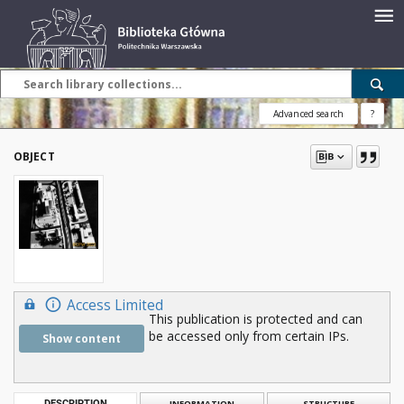
Advanced search
?
OBJECT
Access Limited
This publication is protected and can
be accessed only from certain IPs.
Show content
DESCRIPTION
INFORMATION
STRUCTURE