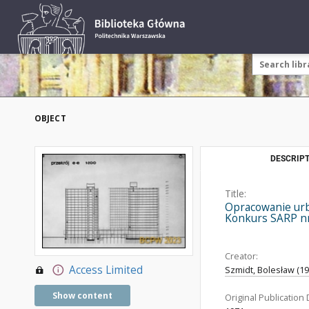
OBJECT
DESCRIPT
Title:
Opracowanie urba
Konkurs SARP nr 4
Creator:
Access Limited
Szmidt, Bolesław (19
Show content
Original Publication 