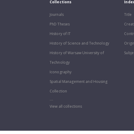
Collections
Inde
Journals
Title
PhD Theses
Creat
History of IT
Contr
History of Science and Technology
Origi
History of Warsaw University of
Subje
Technology
Iconography
Spatial Management and Housing
Collection
...
View all collections