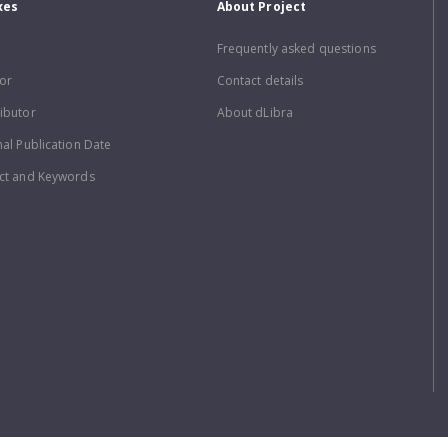
xes
About Project
Frequently asked questions
or
Contact details
ibutor
About dLibra
nal Publication Date
ct and Keywords