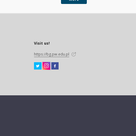
Visit us!
https://bg.pw.edu.pl