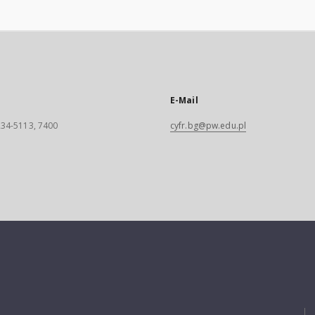
E-Mail
 234-5113, 7400
cyfr.bg@pw.edu.pl