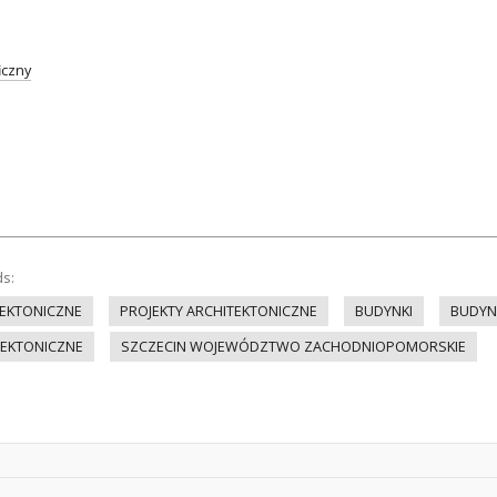
iczny
ds:
EKTONICZNE
PROJEKTY ARCHITEKTONICZNE
BUDYNKI
BUDYN
TEKTONICZNE
SZCZECIN WOJEWÓDZTWO ZACHODNIOPOMORSKIE