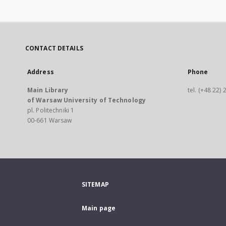
CONTACT DETAILS
Address
Phone
Main Library
tel. (+48 22)
of Warsaw University of Technology
pl. Politechniki 1
00-661 Warsaw
SITEMAP
Main page