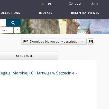
Contrast
Share
EN
PL
COLLECTIONS
INDEXES
RECENTLY VIEWED
d search
?
Download bibliography description
STRUCTURE
glugi Morskiej i C. Hartwiga w Szczecinie -