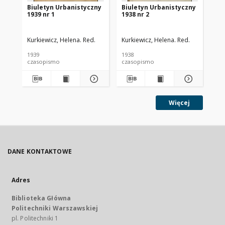
Biuletyn Urbanistyczny
Biuletyn Urbanistyczny
Bi
1939 nr 1
1938 nr 2
193
Kurkiewicz, Helena. Red.
Kurkiewicz, Helena. Red.
Kur
1939
1938
193
czasopismo
czasopismo
cz
Więcej
DANE KONTAKTOWE
Adres
Biblioteka Główna
Politechniki Warszawskiej
pl. Politechniki 1