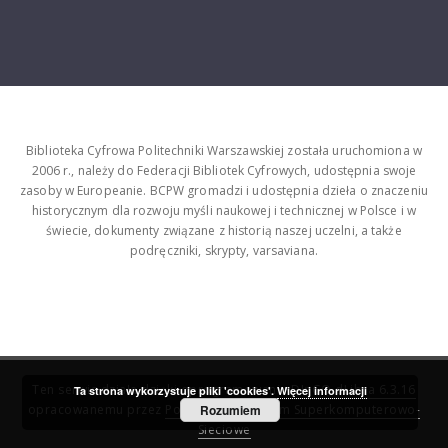
Biblioteka Cyfrowa Politechniki Warszawskiej została uruchomiona w
2006 r., należy do Federacji Bibliotek Cyfrowych, udostępnia swoje
zasoby w Europeanie. BCPW gromadzi i udostępnia dzieła o znaczeniu
historycznym dla rozwoju myśli naukowej i technicznej w Polsce i w
świecie, dokumenty związane z historią naszej uczelni, a także
podręczniki, skrypty, varsaviana.
Ten serwis działa dzięki oprogramowaniu
DInGO dLibra 6.3.16
Ta strona wykorzystuje pliki 'cookies'.
Więcej informacji
opracowanemu przez
Poznańskie Centrum Superkomputerowo-
Rozumiem
Sieciowe