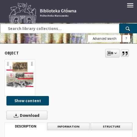
Advanced search
?
OBJECT
Show content
Download
DESCRIPTION
INFORMATION
STRUCTURE