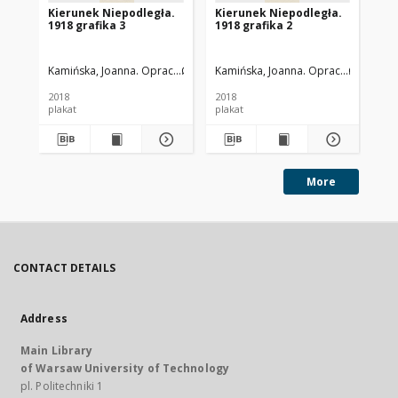
Kierunek Niepodległa.
Kierunek Niepodległa.
Ki
1918 grafika 3
1918 grafika 2
191
Kamińska, Joanna. Oprac.
Gumołowska, Teresa. Oprac.
Kamińska, Joanna. Oprac.
Zdunek, Han
Gumołows
Kam
2018
2018
201
plakat
plakat
pla
More
CONTACT DETAILS
Address
Main Library
of Warsaw University of Technology
pl. Politechniki 1