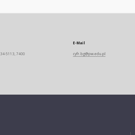
E-Mail
 234-5113, 7400
cyfr.bg@pw.edu.pl