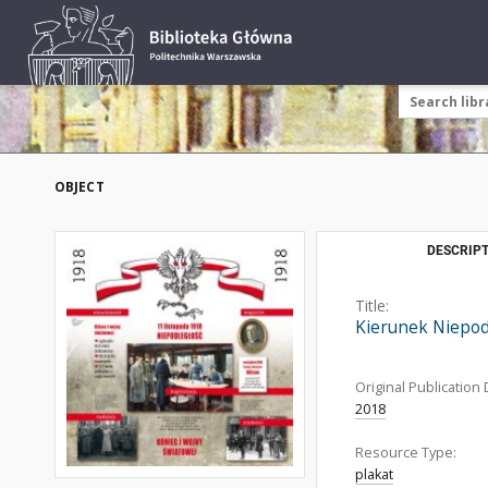
OBJECT
DESCRIPT
Title:
Kierunek Niepodl
Original Publication 
2018
Resource Type:
plakat