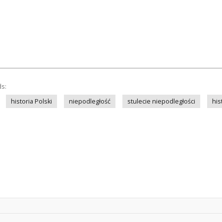
ds:
historia Polski
niepodległość
stulecie niepodległości
his