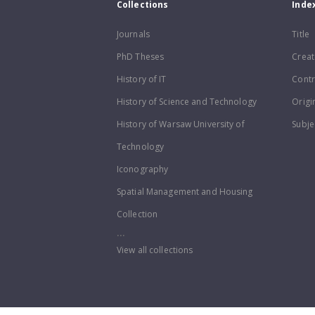
Collections
Inde
Journals
Title
PhD Theses
Creat
History of IT
Contr
History of Science and Technology
Origi
History of Warsaw University of
Subje
Technology
Iconography
Spatial Management and Housing
Collection
...
View all collections