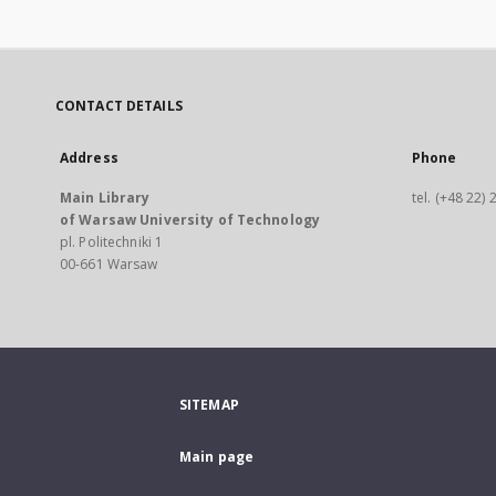
CONTACT DETAILS
Address
Phone
Main Library
tel. (+48 22)
of Warsaw University of Technology
pl. Politechniki 1
00-661 Warsaw
SITEMAP
Main page