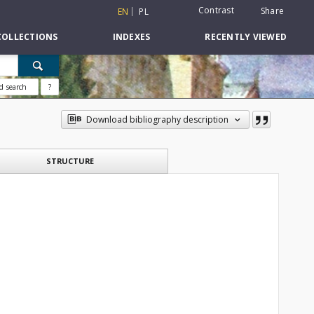
Contrast
Share
EN
PL
COLLECTIONS
INDEXES
RECENTLY VIEWED
d search
?
Download bibliography description
STRUCTURE