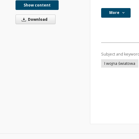
Show content
More
Download
Subject and keywor
I wojna światowa