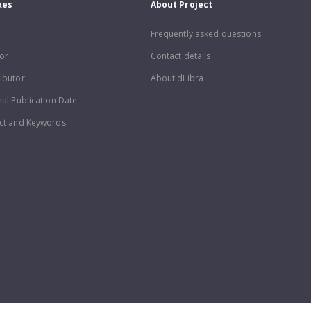
xes
About Project
Frequently asked questions
or
Contact details
ibutor
About dLibra
nal Publication Date
ct and Keywords