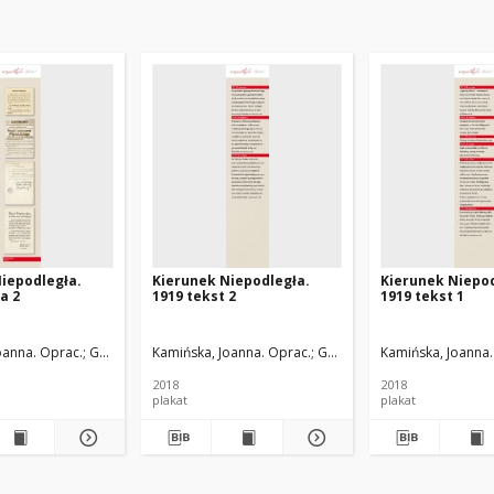
iepodległa.
Kierunek Niepodległa.
Kierunek Niepod
a 2
1919 tekst 2
1919 tekst 1
 Oprac.
oanna. Oprac.
Zdunek, Hanna. Oprac.
Gumołowska, Teresa. Oprac.
Kamińska, Joanna. Oprac.
Wojnowska, Dorota. Oprac. Graf.
Zdunek, Hanna. Oprac.
Gumołowska, Teresa. Oprac
Kamińska, Joanna.
Wojnowska
2018
2018
plakat
plakat