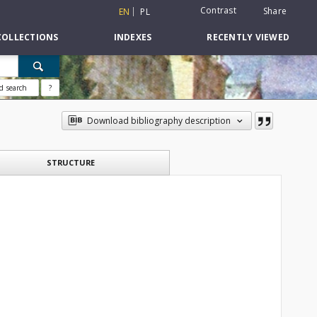
Contrast
Share
EN
PL
COLLECTIONS
INDEXES
RECENTLY VIEWED
d search
?
Download bibliography description
STRUCTURE