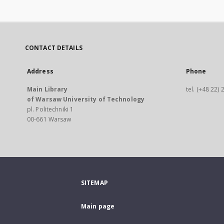
CONTACT DETAILS
Address
Phone
Main Library
tel. (+48 22)
of Warsaw University of Technology
pl. Politechniki 1
00-661 Warsaw
SITEMAP
Main page