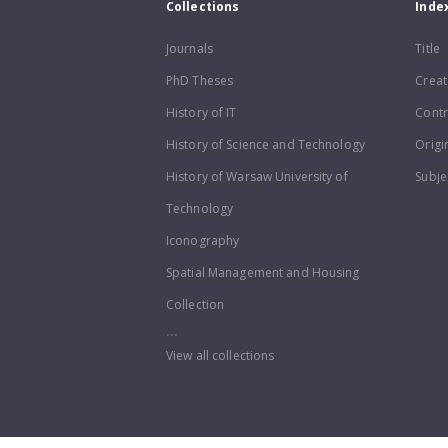
Collections
Inde
Journals
Title
PhD Theses
Creat
History of IT
Contr
History of Science and Technology
Origi
History of Warsaw University of
Subje
Technology
Iconography
Spatial Management and Housing
Collection
...
View all collections