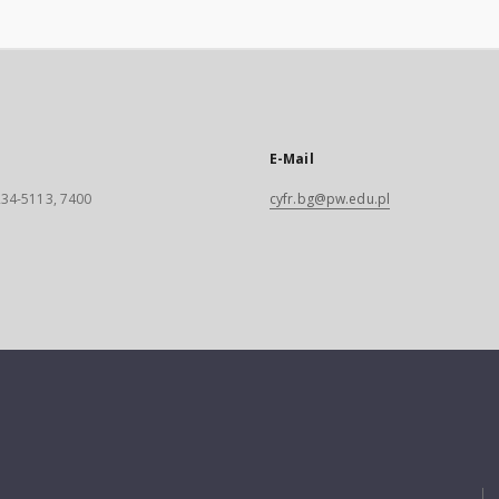
E-Mail
 234-5113, 7400
cyfr.bg@pw.edu.pl