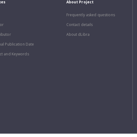
xes
About Project
Frequently asked questions
or
Contact details
ibutor
About dLibra
nal Publication Date
ct and Keywords