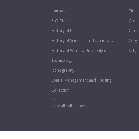
Journals
Title
PhD Theses
Creat
History of IT
Contr
History of Science and Technology
Origi
History of Warsaw University of
Subje
Technology
Iconography
Spatial Management and Housing
Collection
...
View all collections