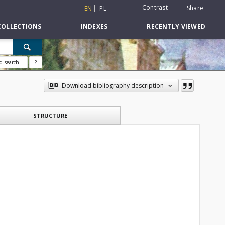
Contrast
Share
EN
PL
COLLECTIONS
INDEXES
RECENTLY VIEWED
d search
?
Download bibliography description
STRUCTURE