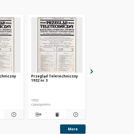
chniczny
Przegląd Teletechniczny
Przegląd Teletechnic
1932 nr 3
1932 nr 4
1932
1932
czasopismo
czasopismo
More