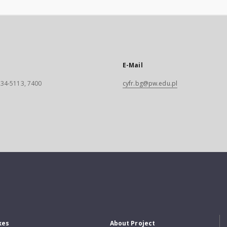
E-Mail
 234-5113, 7400
cyfr.bg@pw.edu.pl
xes
About Project