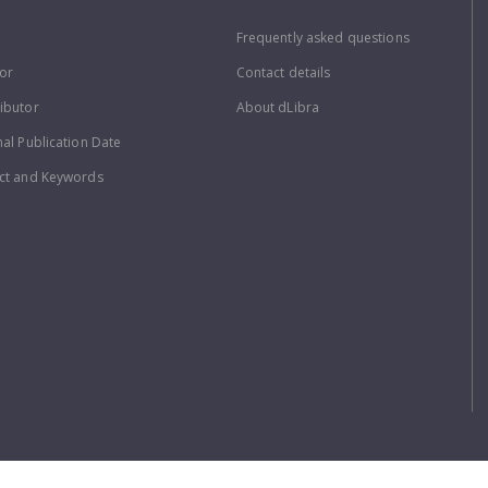
Frequently asked questions
or
Contact details
ibutor
About dLibra
nal Publication Date
ct and Keywords