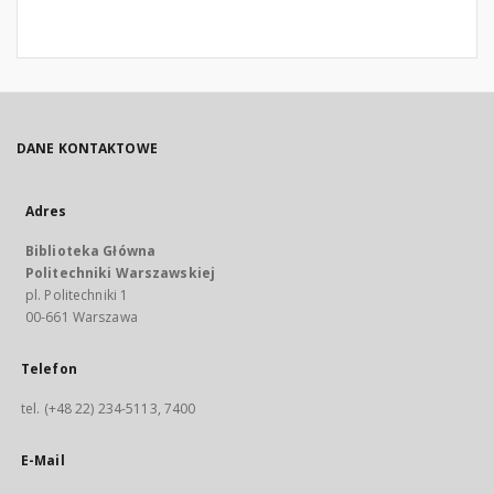
DANE KONTAKTOWE
Adres
Biblioteka Główna
Politechniki Warszawskiej
pl. Politechniki 1
00-661 Warszawa
Telefon
tel. (+48 22) 234-5113, 7400
E-Mail