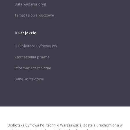
Data wydania oryg.
Temat i słowa kluczowe
O Projekcie
O Bibliotece Cyfrowej PW
Zastrzeżenia prawne
Informacje techniczne
Dane kontaktowe
Biblioteka Cyfrowa Politechniki Warszawskiej została uruchomiona w