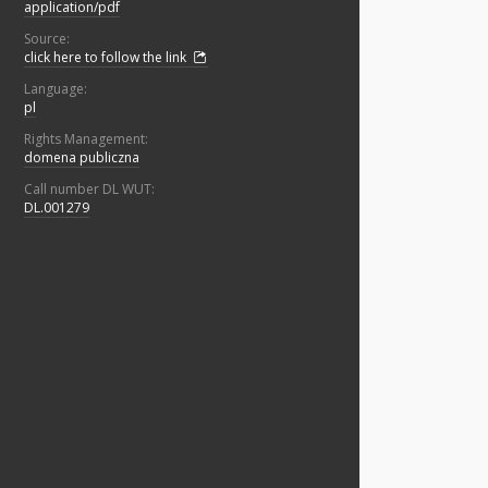
application/pdf
Source:
click here to follow the link
Language:
pl
Rights Management:
domena publiczna
Call number DL WUT:
DL.001279