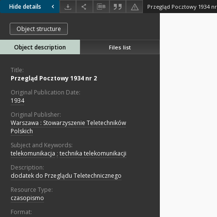
Hide details
Przegląd Pocztowy 1934 nr
Object structure
Object description
Files list
Title:
Przegląd Pocztowy 1934 nr 2
Original Publication Date:
1934
Original Publisher:
Warszawa : Stowarzyszenie Teletechników
Polskich
Subject and Keywords:
telekomunikacja
;
technika telekomunikacji
Description:
dodatek do Przeglądu Teletechnicznego
Resource Type:
czasopismo
Format: