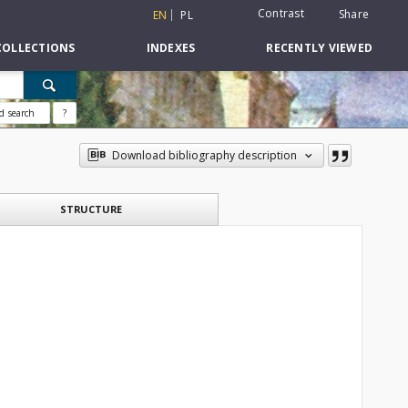
Contrast
Share
EN
PL
COLLECTIONS
INDEXES
RECENTLY VIEWED
d search
?
Download bibliography description
STRUCTURE