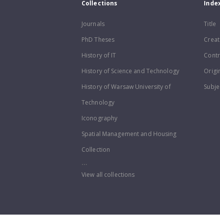
Collections
Inde
Journals
Title
PhD Theses
Creat
History of IT
Contr
History of Science and Technology
Origi
History of Warsaw University of
Subje
Technology
Iconography
Spatial Management and Housing
Collection
...
View all collections