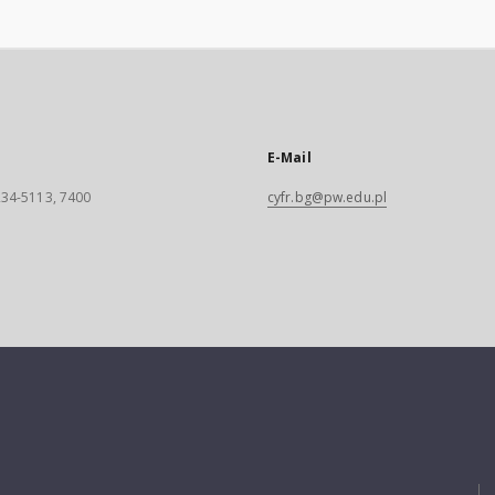
E-Mail
 234-5113, 7400
cyfr.bg@pw.edu.pl