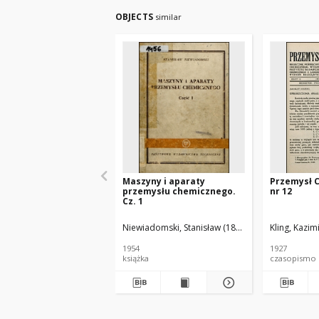
OBJECTS
similar
Maszyny i aparaty
Przemysł 
przemysłu chemicznego.
nr 12
Cz. 1
Niewiadomski, Stanisław (1895-1966).
Kling, Kazim
1954
1927
książka
czasopismo