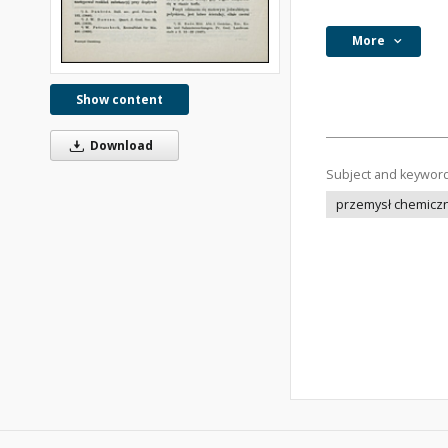
More
Show content
Download
Subject and keywor
przemysł chemicz