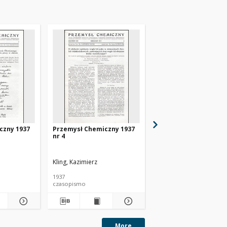
czny 1937
Przemysł Chemiczny 1937
Przemysł Chemiczny 
nr 4
nr 6
Kling, Kazimierz
Kling, Kazimierz
1937
1937
czasopismo
czasopismo
More