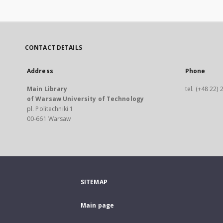
CONTACT DETAILS
Address
Phone
Main Library
tel. (+48 22)
of Warsaw University of Technology
pl. Politechniki 1
00-661 Warsaw
SITEMAP
Main page