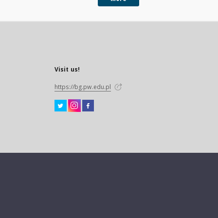
Visit us!
https://bg.pw.edu.pl