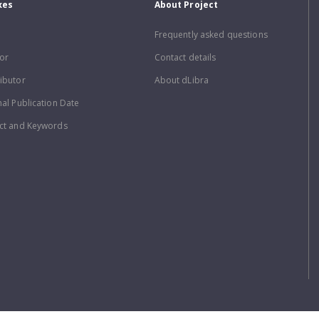
xes
About Project
Frequently asked questions
or
Contact details
ibutor
About dLibra
nal Publication Date
ct and Keywords