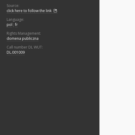
Source:
click here to follow the link
Language:
pol
;
fr
Rights Management:
domena publiczna
Call number DL WUT:
DL.001009