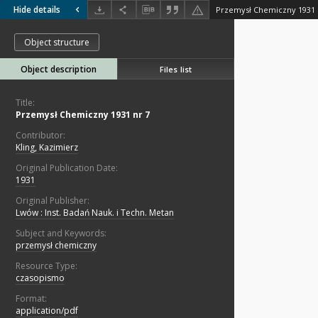
Hide details
Przemysł Chemiczny 1931 
Object structure
Object description
Files list
Title:
Przemysł Chemiczny 1931 nr 7
Contributor:
Kling, Kazimierz
Original Publication Date:
1931
Original Publisher:
Lwów : Inst. Badań Nauk. i Techn. Metan
Subject and Keywords:
przemysł chemiczny
Resource Type:
czasopismo
Format:
application/pdf