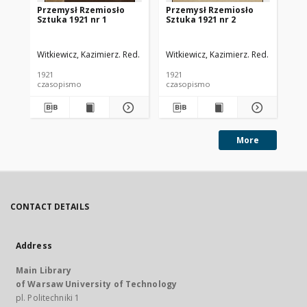
Przemysł Rzemiosło
Przemysł Rzemiosło
Pr
Sztuka 1921 nr 1
Sztuka 1921 nr 2
Sz
Witkiewicz, Kazimierz. Red.
Witkiewicz, Kazimierz. Red.
Wit
1921
1921
192
czasopismo
czasopismo
cz
More
CONTACT DETAILS
Address
Main Library
of Warsaw University of Technology
pl. Politechniki 1