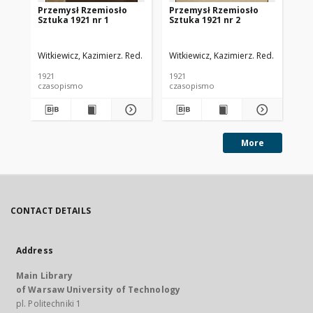
Przemysł Rzemiosło
Przemysł Rzemiosło
Pr
Sztuka 1921 nr 1
Sztuka 1921 nr 2
Sz
Witkiewicz, Kazimierz. Red.
Witkiewicz, Kazimierz. Red.
Wit
1921
1921
192
czasopismo
czasopismo
cz
More
CONTACT DETAILS
Address
Main Library
of Warsaw University of Technology
pl. Politechniki 1