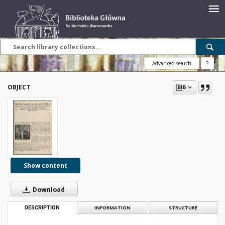
Advanced search
?
OBJECT
Show content
Download
DESCRIPTION
INFORMATION
STRUCTURE