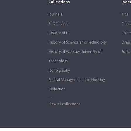
Collections
Inde
Journals
Title
PhD Theses
Creat
History of IT
Contr
History of Science and Technology
Origi
History of Warsaw University of
Subje
Technology
Iconography
Spatial Management and Housing
Collection
...
View all collections