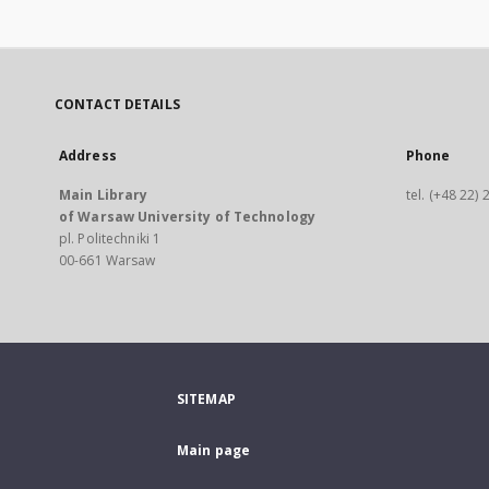
CONTACT DETAILS
Address
Phone
Main Library
tel. (+48 22)
of Warsaw University of Technology
pl. Politechniki 1
00-661 Warsaw
SITEMAP
Main page