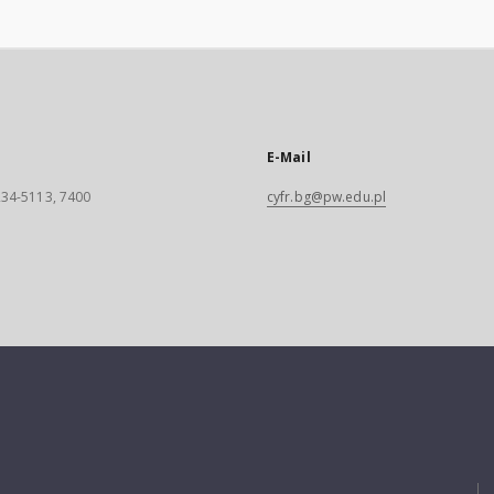
E-Mail
 234-5113, 7400
cyfr.bg@pw.edu.pl