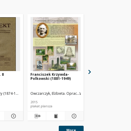
. 8
Franciszek Krzywda-
Oskar Sosnowski (188
Polkowski (1881-1949)
1939)
zy (1874-1939). Red.
Owczarczyk, Elżbieta. Oprac.
Wojnowska, Dorota. Oprac. Gra
Kotaszewicz, Teresa. Op
2015
1990
plakat plansza
biografia karta
More