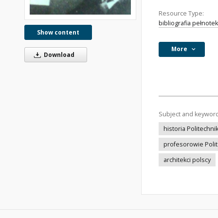
Resource Type:
bibliografia pełnote
Show content
More
Download
Subject and keywor
historia Politechn
profesorowie Poli
architekci polscy