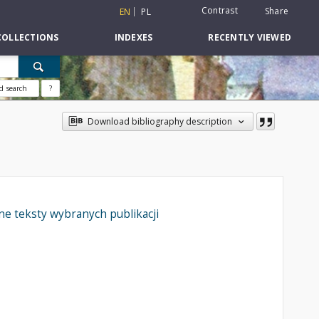
Contrast
Share
EN
PL
COLLECTIONS
INDEXES
RECENTLY VIEWED
d search
?
Download bibliography description
łne teksty wybranych publikacji