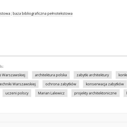
kstowa
;
baza bibliograficzna pełnotekstowa
ds:
iki Warszawskiej
architektura polska
zabytki architektury
konk
techniki Warszawskiej
ochrona zabytków
konserwacja zabytków
uczeni polscy
Marian Lalewicz
projekty architektoniczne