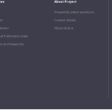
xes
About Project
Frequently asked questions
or
Contact details
ibutor
About dLibra
nal Publication Date
ct and Keywords