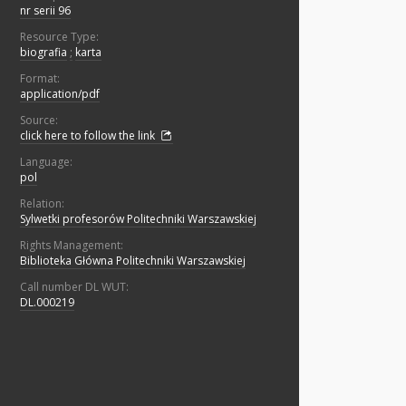
nr serii 96
Resource Type:
biografia
;
karta
Format:
application/pdf
Source:
click here to follow the link
Language:
pol
Relation:
Sylwetki profesorów Politechniki Warszawskiej
Rights Management:
Biblioteka Główna Politechniki Warszawskiej
Call number DL WUT:
DL.000219