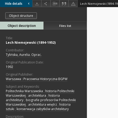
Hide details
Lech Niemojewski (1894-19
Object structure
Object description
Files list
Title:
Lech Niemojewski (1894-1952)
Contributor:
Tylińska, Aurelia. Oprac.
Original Publication Date:
1992
Original Publisher:
Warszawa : Pracownia Historyczna BGPW
Subject and Keywords:
Politechnika Warszawska
;
historia Politechniki
Warszawskiej
;
architektura
;
historia
architektury
;
biografie profesorów Politechniki
Warszawskiej
;
architektura wnętrz
;
historia
sztuki
;
konserwacja zabytków architektury
Description: