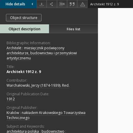
Hide details
Architekt 1912 z. 9
Object structure
Object description
Files list
Bibliographic Information:
Architekt : miesięcznik poświęcony
architekturze, budownictwu i przemysłowi
artystycznemu
Title:
Architekt 1912 z. 9
Contributor:
Warchałowski, Jerzy (1874-1939). Red.
Original Publication Date:
1912
Original Publisher:
Kraków : nakładem Krakowskiego Towarzystwa
Technicznego
Subject and Keywords:
architektura polska
;
budownictwo
;