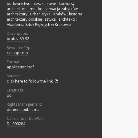
budownictwo mieszkaniowe
;
konkursy
architektoniczne
;
konserwacja zabytków
architektury
;
urbanistyka
;
Kraków
;
historia
architektury polskiej
;
sztuka
;
architekci
;
Akademia Sztuk Pięknych w Krakowie
Description:
brak s. 89-92
Resource Type:
czasopismo
Format:
application/pdf
Source:
click here to follow the link
Language:
pol
Rights Management:
domena publiczna
Call number DL WUT:
DL.000284