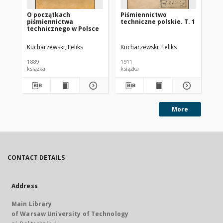
O początkach
Piśmiennictwo
Pi
piśmiennictwa
techniczne polskie. T. 1
tec
technicznego w Polsce
Gó
Kucharzewski, Feliks
Kucharzewski, Feliks
Kuc
1889
1911
192
książka
książka
ksi
More
CONTACT DETAILS
Address
Main Library
of Warsaw University of Technology