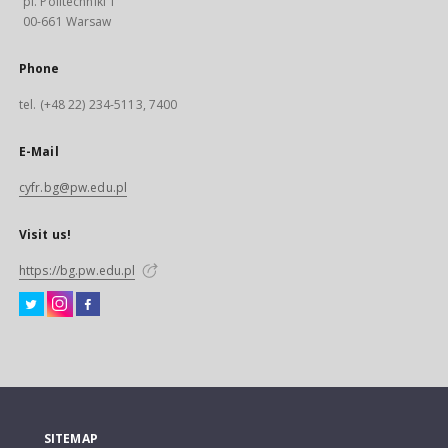
pl. Politechniki 1
00-661 Warsaw
Phone
tel. (+48 22) 234-5113, 7400
E-Mail
cyfr.bg@pw.edu.pl
Visit us!
https://bg.pw.edu.pl
SITEMAP