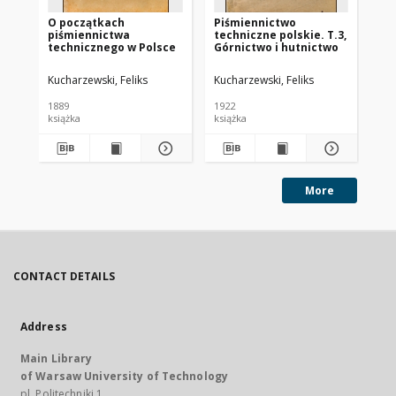
O początkach
Piśmiennictwo
Pi
piśmiennictwa
techniczne polskie. T.3,
tec
technicznego w Polsce
Górnictwo i hutnictwo
Me
te
me
Kucharzewski, Feliks
Kucharzewski, Feliks
Kuc
el
Te
1889
1922
192
książka
książka
ksi
More
CONTACT DETAILS
Address
Main Library
of Warsaw University of Technology
pl. Politechniki 1