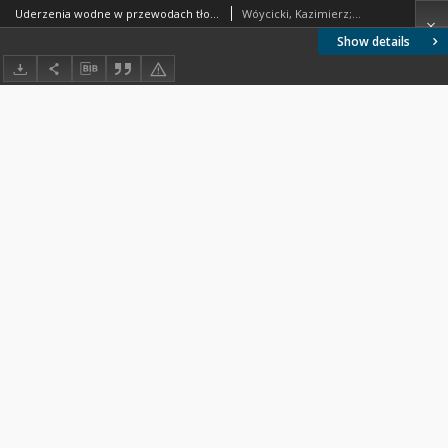
Uderzenia wodne w przewodach tłoczonych zakładów wodociągowych
Wóycicki, Kazimierz; Pomianowski, Karol
Show details