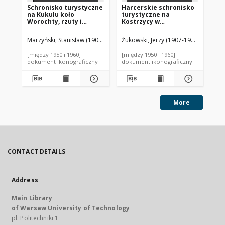
Schronisko turystyczne
Harcerskie schronisko
Ho
na Kukulu koło
turystyczne na
Ka
Worochty, rzuty i
Kostrzycy w
Za
przekrój
Czarnohorze, plan
wysokiego parteru
Marzyński, Stanisław (1904-1992). Autor
Żukowski, Jerzy (1907-1980). Autor
Jaw
[między 1950 i 1960]
[między 1950 i 1960]
[mi
dokument ikonograficzny
dokument ikonograficzny
dok
More
CONTACT DETAILS
Address
Main Library
of Warsaw University of Technology
pl. Politechniki 1