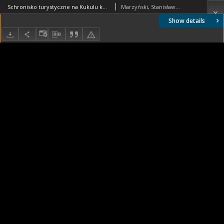
Schronisko turystyczne na Kukulu koło Worochty, rzuty i przekrój
Marzyński, Stanisław (1904-1992). Autor
Show details