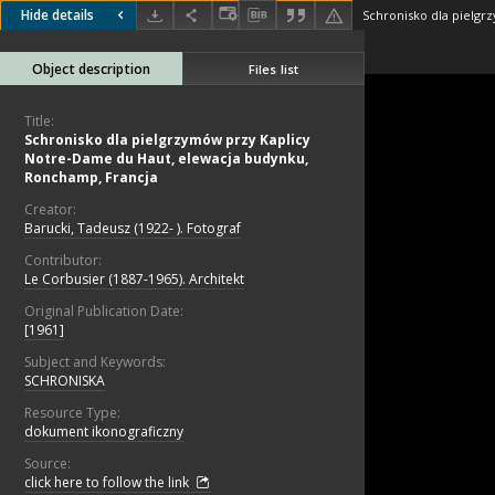
Hide details
Object description
Files list
Title:
Schronisko dla pielgrzymów przy Kaplicy
Notre-Dame du Haut, elewacja budynku,
Ronchamp, Francja
Creator:
Barucki, Tadeusz (1922- ). Fotograf
Contributor:
Le Corbusier (1887-1965). Architekt
Original Publication Date:
[1961]
Subject and Keywords:
SCHRONISKA
Resource Type:
dokument ikonograficzny
Source:
click here to follow the link