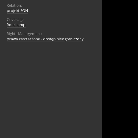
Relation:
projekt SON
Coverage:
Ronchamp
Rights Management:
prawa zastrzeżone - dostęp nieograniczony