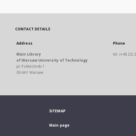
CONTACT DETAILS
Address
Phone
Main Library
tel. (+48 22)
of Warsaw University of Technology
pl. Politechniki 1
00-661 Warsaw
SITEMAP
Main page