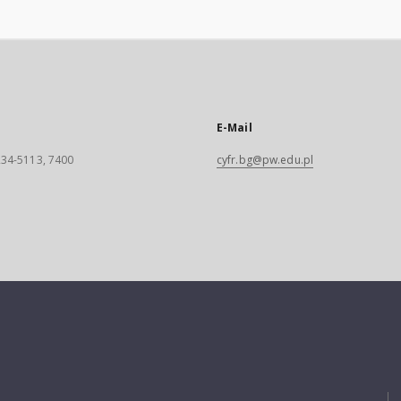
E-Mail
 234-5113, 7400
cyfr.bg@pw.edu.pl