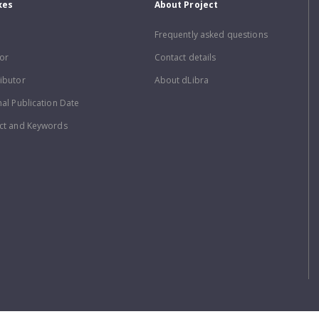
xes
About Project
Frequently asked questions
or
Contact details
ibutor
About dLibra
nal Publication Date
ct and Keywords