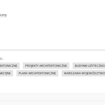
iczny
ds:
EKTONICZNE
PROJEKTY ARCHITEKTONICZNE
BUDYNKI UŻYTECZNOŚ
NKCYJNE
PLANY ARCHITEKTONICZNE
WARSZAWA WOJEWÓDZTWO 