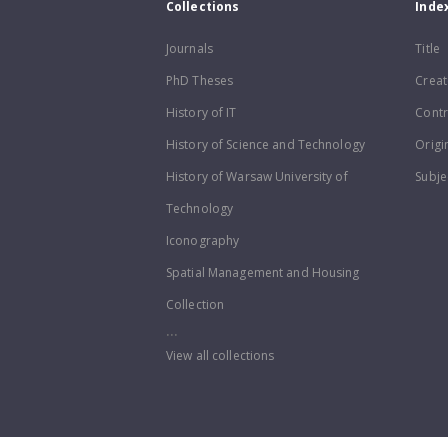
Collections
Inde
Journals
Title
PhD Theses
Creat
History of IT
Contr
History of Science and Technology
Origi
History of Warsaw University of
Subje
Technology
Iconography
Spatial Management and Housing
Collection
...
View all collections