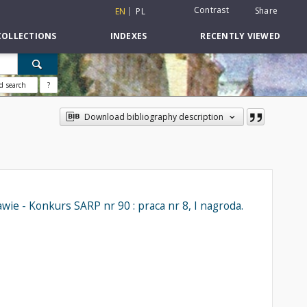
Contrast
Share
EN
PL
COLLECTIONS
INDEXES
RECENTLY VIEWED
d search
?
Download bibliography description
ie - Konkurs SARP nr 90 : praca nr 8, I nagroda.