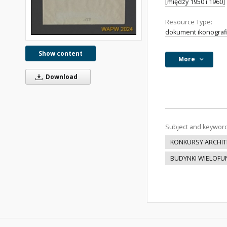
[między 1950 i 1960]
Resource Type:
dokument ikonograf
Show content
More
Download
Subject and keywor
KONKURSY ARCHIT
BUDYNKI WIELOFU