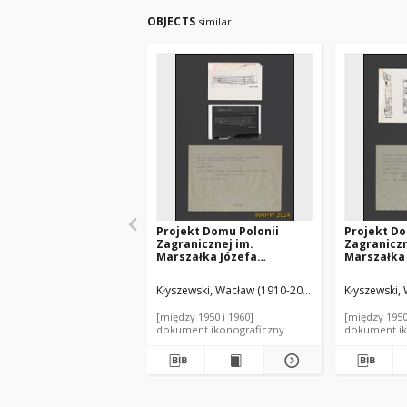
OBJECTS
similar
Projekt Domu Polonii
Projekt Do
Zagranicznej im.
Zagraniczn
Marszałka Józefa
Marszałka
Piłsudskiego w Warszawie
Piłsudski
- Konkurs SARP nr 90 :
- Konkurs S
Kłyszewski, Wacław (1910-2000). Autor
Kłyszewski,
Mokrzyńsk
praca nr 8, I nagroda. Zdj.
praca nr 8,
2, Przekrój
4, Rzut pię
[między 1950 i 1960]
[między 1950
dokument ikonograficzny
dokument ik