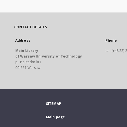
CONTACT DETAILS
Address
Phone
Main Library
tel. (+48 22)
of Warsaw University of Technology
pl. Politechniki 1
00-661 Warsaw
SITEMAP
Main page