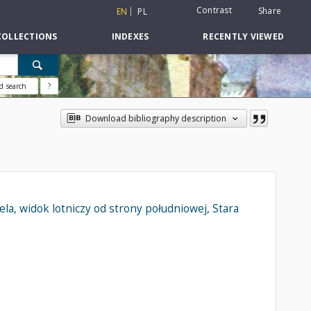
Contrast
Share
EN
PL
COLLECTIONS
INDEXES
RECENTLY VIEWED
d search
?
Download bibliography description
a, widok lotniczy od strony południowej, Stara