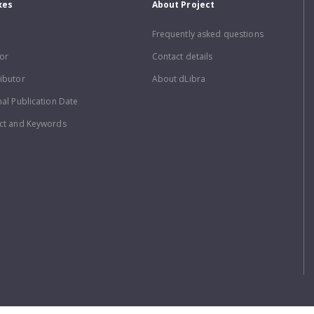
xes
About Project
Frequently asked questions
or
Contact details
ibutor
About dLibra
nal Publication Date
ct and Keywords