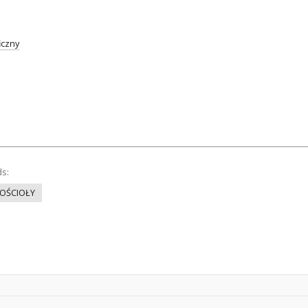
iczny
ds:
OŚCIOŁY