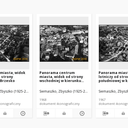
miasta, widok
Panorama centrum
Panorama miast
d strony
miasta, widok od strony
lotniczy od stro
 Brzesko
wschodniej w kierunku
południowej w 
kościoła św. Jakuba,
kościoła pw. Jan
Brzesko
Chrzciciela, Bia
Zbyszko (1925-2015).
Siemaszko, Zbyszko (1925-2015).
Siemaszko, Zbyszk
1968
1967
onograficzny
dokument ikonograficzny
dokument ikonogr