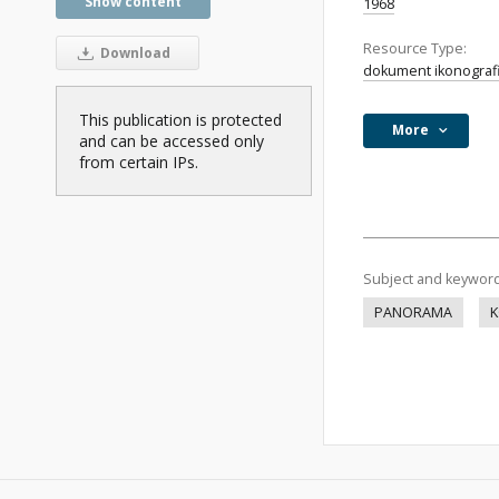
Show content
1968
Resource Type:
Download
dokument ikonograf
This publication is protected
More
and can be accessed only
from certain IPs.
Subject and keywor
PANORAMA
K