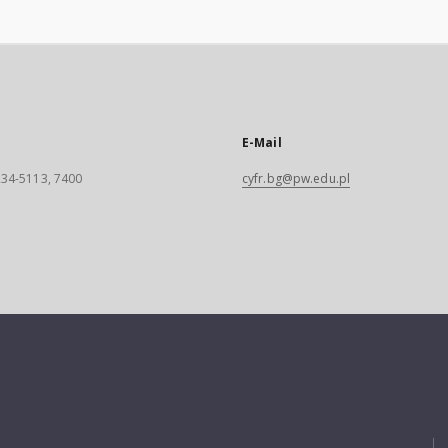
E-Mail
 234-5113, 7400
cyfr.bg@pw.edu.pl