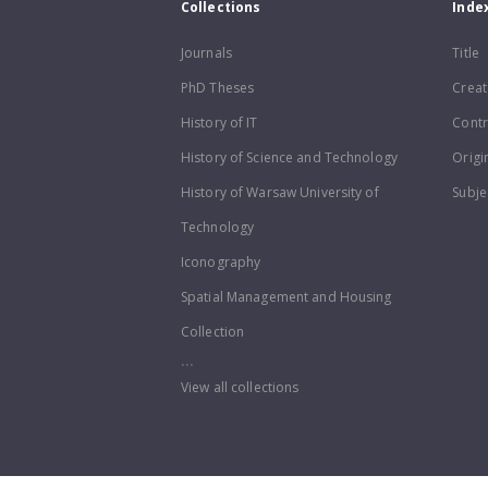
Collections
Inde
Journals
Title
PhD Theses
Creat
History of IT
Contr
History of Science and Technology
Origi
History of Warsaw University of
Subje
Technology
Iconography
Spatial Management and Housing
Collection
...
View all collections