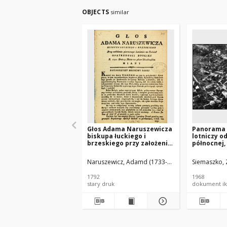
OBJECTS
similar
Głos Adama Naruszewicza
Panorama 
biskupa łuckiego i
lotniczy o
brzeskiego przy założeniu
północnej,
pierwszego kamienia na
Kościół Opatrznosci
Naruszewicz, Adamd (1733-1796)
Siemaszko, 
Boskiey r. 1792 dnia 3 maia
na placu Uiazdowskim
1792
1968
miany
stary druk
dokument ik