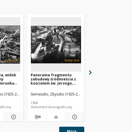
a, widok
Panorama fragmentu
Panorama północnej
ny
zabudowy śródmieścia z
części miasta z kośc
kierunku
kościołem św. Jerzego,
św. Jana Chrzciciela,
a
widok lotniczy od strony
lotniczy, Białaczów
łaczów
zachodniej, Białogard
o (1925-2015).
Siemaszko, Zbyszko (1925-2015).
Siemaszko, Zbyszko (19
1968
1967
aficzny
dokument ikonograficzny
dokument ikonograficzn
More