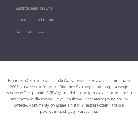
Zastrzeżenia prawne
Informacje techniczne
Dane kontaktowe
Biblioteka Cyfrowa Politechniki Warszawskiej została uruchomiona w
2006 r., należy do Federacji Bibliotek Cyfrowych, udostępnia swoje
zasoby w Europeanie. BCPW gromadzi i udostępnia dzieła o znaczeniu
historycznym dla rozwoju myśli naukowej i technicznej w Polsce i w
świecie, dokumenty związane z historią naszej uczelni, a także
podręczniki, skrypty, varsaviana.