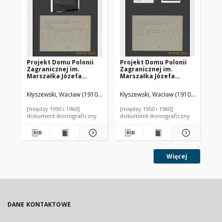
Projekt Domu Polonii
Projekt Domu Polonii
Pr
Zagranicznej im.
Zagranicznej im.
Za
Marszałka Józefa
Marszałka Józefa
Ma
Piłsudskiego w
Piłsudskiego w
Pi
Warszawie - Konkurs
Warszawie - Konkurs
Wa
Kłyszewski, Wacław (1910-2000). Autor
Kłyszewski, Wacław (1910-2000). Aut
Mokrzyński, Jerzy (1909-1997).
Kły
SARP nr 90 : praca nr 8, I
SARP nr 90 : praca nr 8, I
SAR
nagroda. Zdj. 2,
nagroda. Zdj. 4, Rzut
nag
[między 1950 i 1960]
[między 1950 i 1960]
[mi
Przekrój
piętra
pa
dokument ikonograficzny
dokument ikonograficzny
dok
Więcej
DANE KONTAKTOWE