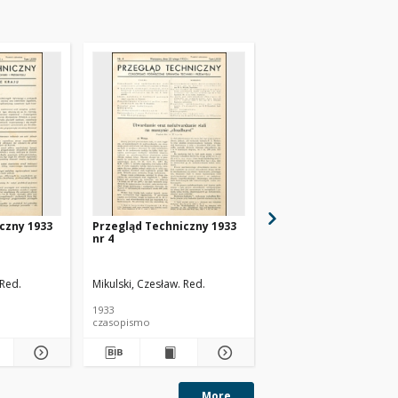
czny 1933
Przegląd Techniczny 1933
Przegląd Techniczny 
nr 4
nr 48
 Red.
Mikulski, Czesław. Red.
1933
1930
czasopismo
czasopismo
More