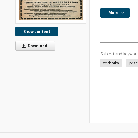
More
Show content
Download
Subject and keywor
technika
prze