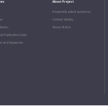
xes
About Project
Frequently asked questions
or
Contact details
ibutor
About dLibra
nal Publication Date
ct and Keywords