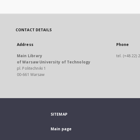
CONTACT DETAILS
Address
Phone
Main Library
tel. (+48 22)
of Warsaw University of Technology
pl. Politechniki 1
00-661 Warsaw
SITEMAP
Main page