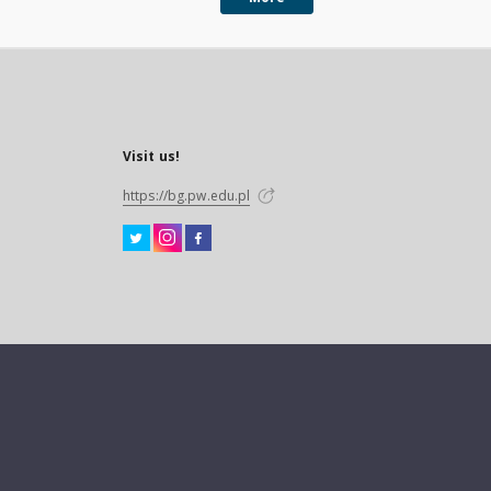
Visit us!
https://bg.pw.edu.pl