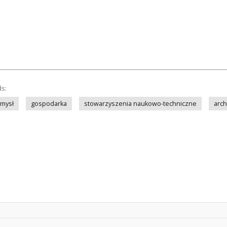
ds:
mysł
gospodarka
stowarzyszenia naukowo-techniczne
arch