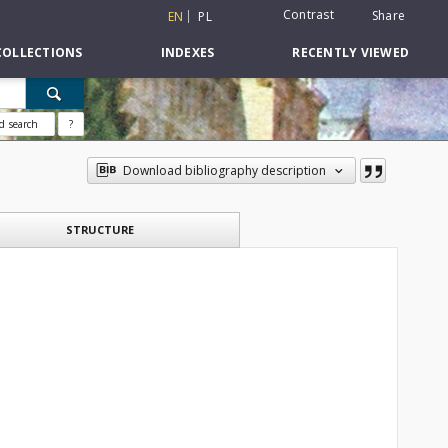
Contrast
Share
EN
PL
COLLECTIONS
INDEXES
RECENTLY VIEWED
d search
?
Download bibliography description
STRUCTURE