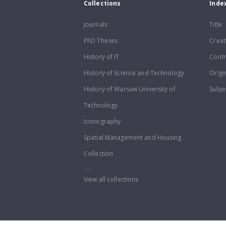
Collections
Inde
Journals
Title
PhD Theses
Creat
History of IT
Contr
History of Science and Technology
Origi
History of Warsaw University of
Subje
Technology
Iconography
Spatial Management and Housing
Collection
...
View all collections