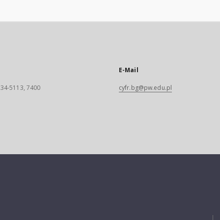
E-Mail
 234-5113, 7400
cyfr.bg@pw.edu.pl