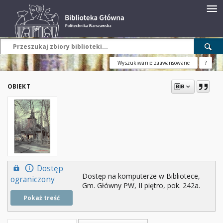
Wyszukiwanie zaawansowane
?
OBIEKT
Dostęp
Dostęp na komputerze w Bibliotece,
ograniczony
Gm. Główny PW, II piętro, pok. 242a.
Pokaż treść