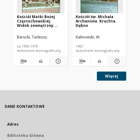
Kościół Matki Bożej
Kościół św. Michała
Ko
Częstochowskiej.
Archanioła. Kruchta.
Ap
Widok zewnętrzny.
Dębno
st
Zakopane
Gi
Barucki, Tadeusz.
Kalinowski, W.
Kal
ca 1950-1970
1967
196
dokument ikonograficzny
dokument ikonograficzny
dok
Więcej
DANE KONTAKTOWE
Adres
Biblioteka Główna