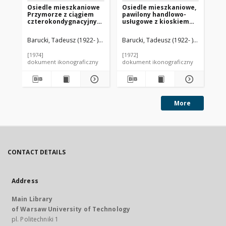
Osiedle mieszkaniowe
Osiedle mieszkaniowe,
Os
Przymorze z ciągiem
pawilony handlowo-
Jul
czterokondygnacyjnych
usługowe z kioskiem
Ma
budynków
RUCH-u (Robotnicza
og
mieszklanych, widok
Spółdzielnia
Ka
Barucki, Tadeusz (1922- ). Fotograf
Barucki, Tadeusz (1922- ). Fotograf
Bar
zabudowy wnętrza
Wydawnicza "Prasa-
międzyblokowego,
Książka-Ruch”), Lublin
[1974]
[1972]
[19
Gdańsk-Przymorze
dokument ikonograficzny
dokument ikonograficzny
dok
More
CONTACT DETAILS
Address
Main Library
of Warsaw University of Technology
pl. Politechniki 1