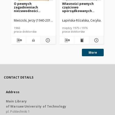
O pewnych
Własności pewnych
O 
zagadnieniach
częściowo
al
niezawodności
uporządkowanych
kombinacyjnych sieci
systemów
logicznych : praca
algebraicznych z
Mieścicki, Jerzy (1940-2015)
Kiliński, Antoni (1909-1989). Promotor
Łapińska-Różalska, Cecylia
Mączyńsk
Mąc
doktorska
ortouzupełnieniem
1966
między 1975 i 1976
196
praca doktorska
praca doktorska
pra
More
CONTACT DETAILS
Address
Main Library
of Warsaw University of Technology
pl. Politechniki 1