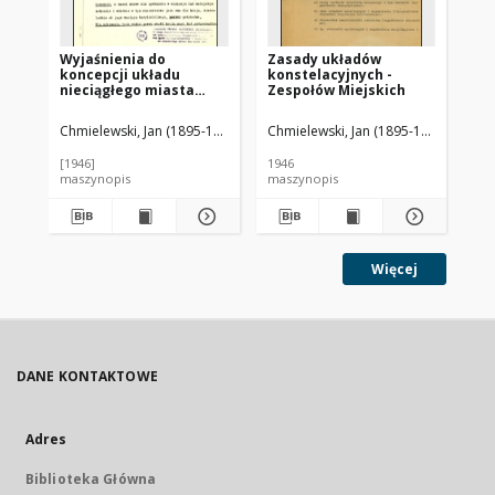
Wyjaśnienia do
Zasady układów
Za
koncepcji układu
konstelacyjnych -
kr
nieciągłego miasta
Zespołów Miejskich
bu
Warszawy
dr
Chmielewski, Jan (1895-1974)
Chmielewski, Jan (1895-1974)
Chm
[1946]
1946
ca 
maszynopis
maszynopis
ma
Więcej
DANE KONTAKTOWE
Adres
Biblioteka Główna