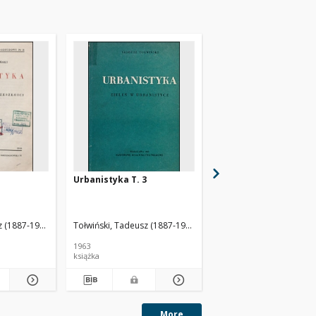
1
Urbanistyka T. 3
Urbanistyka T. 2
z (1887-1951)
Tołwiński, Tadeusz (1887-1951)
Wejchert, Kazimierz (1912-19
Tołwiński, Tadeusz (188
1963
1948
książka
książka
More