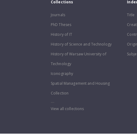
Collections
Inde
Journals
Title
PhD Theses
Creat
History of IT
Contr
History of Science and Technology
Origi
History of Warsaw University of
Subje
Technology
Iconography
Spatial Management and Housing
Collection
...
View all collections