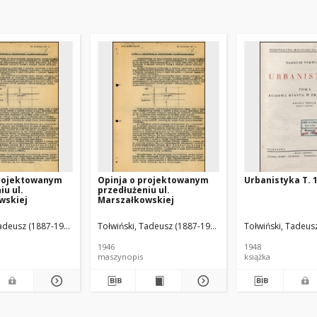
projektowanym
Opinja o projektowanym
Urbanistyka T. 
iu ul.
przedłużeniu ul.
wskiej
Marszałkowskiej
Tadeusz (1887-1951).
Tołwiński, Tadeusz (1887-1951)
Tołwiński, Tadeus
1946
1948
maszynopis
książka