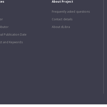
xes
About Project
Frequently asked questions
or
Contact details
ibutor
About dLibra
nal Publication Date
ct and Keywords