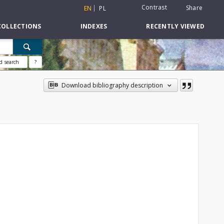
Contrast
Share
EN
PL
COLLECTIONS
INDEXES
RECENTLY VIEWED
d search
?
Download bibliography description