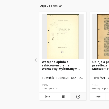
OBJECTS
similar
Wstępna opinia o
Opinja o 
szkicowym planie
przedłużen
Warszawy, wykonanym
Marszałko
przez B.O.S
Tołwiński, Tadeusz (1887-1951)
Tołwiński, 
1946
1946
maszynopis
maszynopis