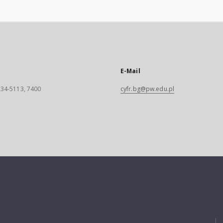
E-Mail
 234-5113, 7400
cyfr.bg@pw.edu.pl