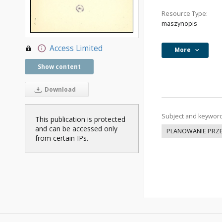
Resource Type:
maszynopis
Access Limited
More
Show content
Download
Subject and keywor
This publication is protected
and can be accessed only
PLANOWANIE PRZ
from certain IPs.