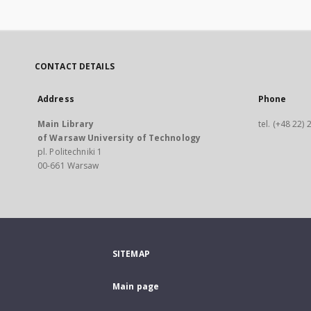
CONTACT DETAILS
Address
Phone
Main Library
tel. (+48 22)
of Warsaw University of Technology
pl. Politechniki 1
00-661 Warsaw
SITEMAP
Main page